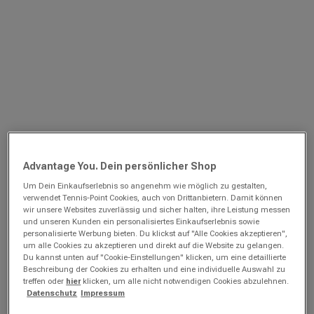
Advantage You. Dein persönlicher Shop
Um Dein Einkaufserlebnis so angenehm wie möglich zu gestalten,
verwendet Tennis-Point Cookies, auch von Drittanbietern. Damit können
wir unsere Websites zuverlässig und sicher halten, ihre Leistung messen
und unseren Kunden ein personalisiertes Einkaufserlebnis sowie
personalisierte Werbung bieten. Du klickst auf "Alle Cookies akzeptieren",
um alle Cookies zu akzeptieren und direkt auf die Website zu gelangen.
Du kannst unten auf "Cookie-Einstellungen" klicken, um eine detaillierte
Beschreibung der Cookies zu erhalten und eine individuelle Auswahl zu
treffen oder
hier
klicken, um alle nicht notwendigen Cookies abzulehnen.
Datenschutz
Impressum