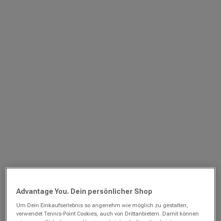
Advantage You. Dein persönlicher Shop
Um Dein Einkaufserlebnis so angenehm wie möglich zu gestalten,
verwendet Tennis-Point Cookies, auch von Drittanbietern. Damit können