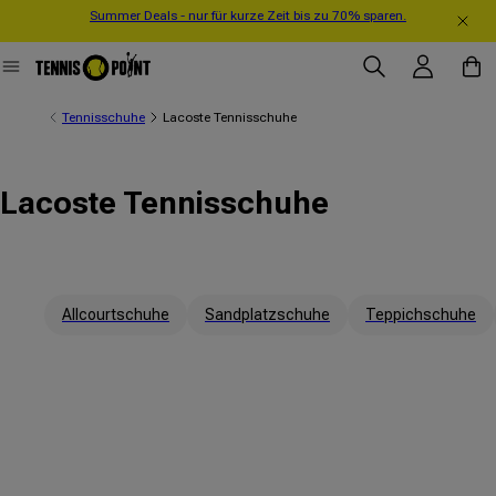
Summer Deals - nur für kurze Zeit bis zu 70% sparen.
Direkt zum Inhalt
Einloggen
Warenko
Tennisschuhe
Lacoste Tennisschuhe
Lacoste Tennisschuhe
Allcourtschuhe
Sandplatzschuhe
Teppichschuhe