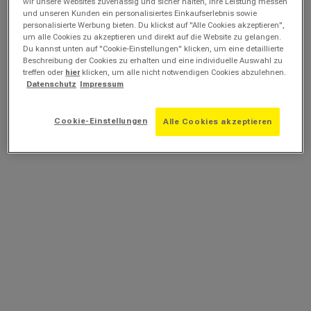
wir unsere Websites zuverlässig und sicher halten, ihre Leistung messen
und unseren Kunden ein personalisiertes Einkaufserlebnis sowie
personalisierte Werbung bieten. Du klickst auf "Alle Cookies akzeptieren",
um alle Cookies zu akzeptieren und direkt auf die Website zu gelangen.
Du kannst unten auf "Cookie-Einstellungen" klicken, um eine detaillierte
Beschreibung der Cookies zu erhalten und eine individuelle Auswahl zu
treffen oder
hier
klicken, um alle nicht notwendigen Cookies abzulehnen.
Datenschutz
Impressum
Cookie-Einstellungen
Alle Cookies akzeptieren