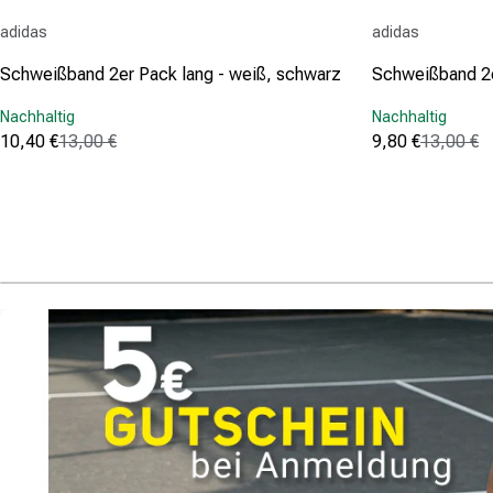
Anbieter:
Anbieter:
adidas
adidas
Schweißband 2er Pack lang - weiß, schwarz
Schweißband 2e
Nachhaltig
Nachhaltig
10,40 €
13,00 €
9,80 €
13,00 €
Verkaufspreis
Normaler Preis
Verkaufspreis
Normaler Prei
(769)
(769)
4.8
4.8
von
von
5
5
Sternen.
Sternen.
769
769
Bewertungen
Bewertungen