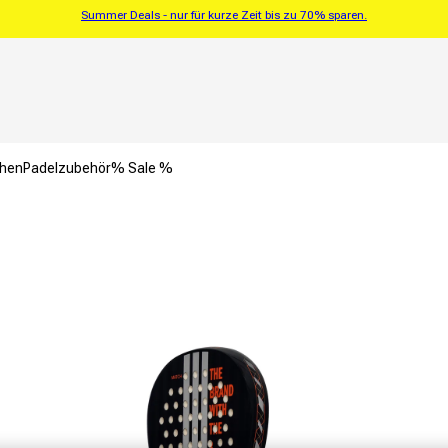
Summer Deals - nur für kurze Zeit bis zu 70% sparen.
chen
Padelzubehör
% Sale %