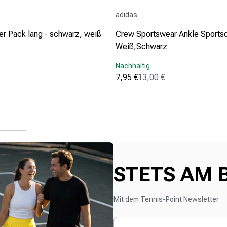
Anbieter:
adidas
r Pack lang - schwarz, weiß
Crew Sportswear Ankle Sports
Weiß,Schwarz
Nachhaltig
s
7,95 €
13,00 €
Verkaufspreis
Normaler Preis
(9310)
4.8
von
5
Sternen.
9310
Bewertungen
STETS AM 
Mit dem Tennis-Point Newsletter