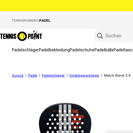
Direkt zum Inhalt
TENNIS
RUNNING
PADEL
Padelschläger
Padelbekleidung
Padelschuhe
Padelbälle
Padeltas
Zurück
Padel
Padelschläger
Einsteigerschläger
Match Black 3.4
ktinformationen springen