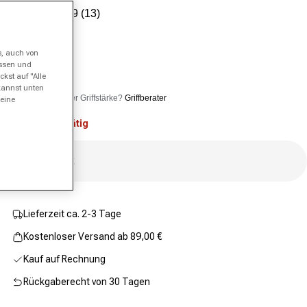
Verkaufspreis
Normaler Preis
4.9
(13)
13
Griffgröße
Bewertungen
lesen.
Link
s, auch von
nosize
auf
essen und
derselben
kst auf "Alle
Seite.
kannst unten
Unsicher bei der Griffstärke?
Griffberater
 eine
Nicht vorrätig
Ausverkauft
Lieferzeit ca. 2-3 Tage
Kostenloser Versand ab 89,00 €
Kauf auf Rechnung
Rückgaberecht von 30 Tagen