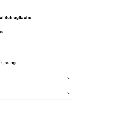
m
al Schlagfläche
as
z, orange