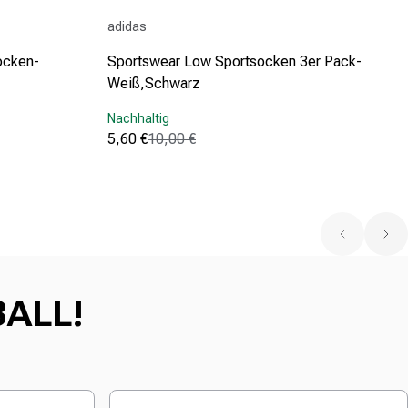
Anbieter:
adidas
ocken-
Sportswear Low Sportsocken 3er Pack-
Weiß,Schwarz
Nachhaltig
5,60 €
10,00 €
Verkaufspreis
Normaler Preis
(1786)
4.8
von
5
Sternen.
1786
Bewertungen
BALL!