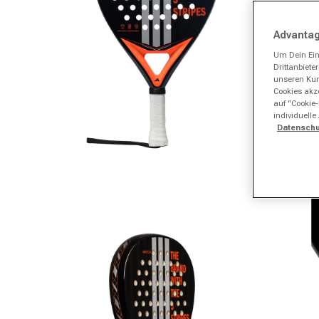
Advantag
Um Dein Ein
Drittanbiet
unseren Kund
Cookies akze
auf "Cookie-
individuelle
Datenschu
Medien 1 in Modal öffnen
Me