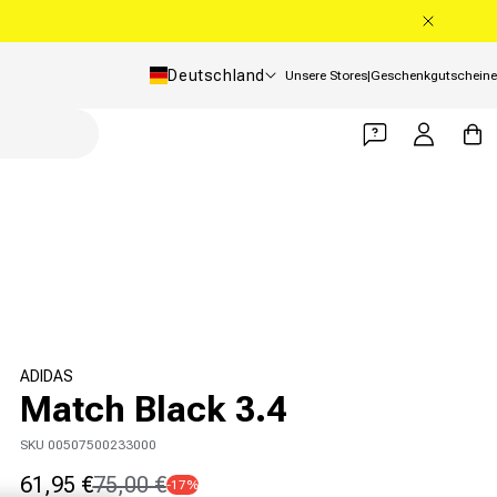
Land/Region
Deutschland
Unsere Stores
|
Geschenkgutscheine
Einloggen
Warenko
ADIDAS
Match Black 3.4
SKU 00507500233000
61,95 €
75,00 €
-17%