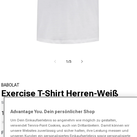
Medien 1 in Modal öffnen
von
1
/
3
BABOLAT
Exercise T-Shirt Herren-Weiß
SKU 00946606391000
Advantage You. Dein persönlicher Shop
17,95 €
25,00 €
-28%
Verkaufspreis
Normaler Preis
Um Dein Einkaufserlebnis so angenehm wie möglich zu gestalten,
(0)
Kein
verwendet Tennis-Point Cookies, auch von Drittanbietern. Damit können wir
Beurteilungswert.
unsere Websites zuverlässig und sicher halten, ihre Leistung messen und
Farbe:
weiß
Link
unseren Kunden ein personalisiertes Einkaufserlebnis sowie personalisierte