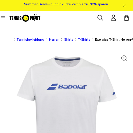
Summer Deals - nur für kurze Zeit bis zu 70% sparen.
Direkt zum Inhalt
Einloggen
Warenko
Tennisbekleidung
Herren
Shirts
T-Shirts
Exercise T-Shirt Herren
informationen springen