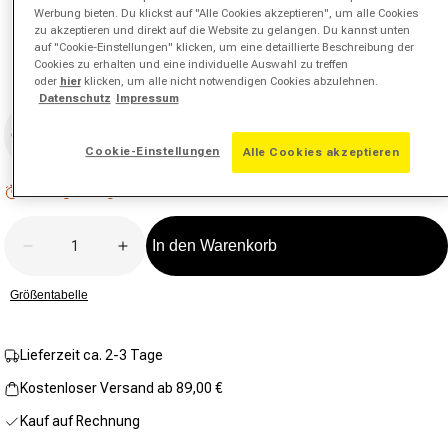
auf
Werbung bieten. Du klickst auf "Alle Cookies akzeptieren", um alle Cookies
derselben
zu akzeptieren und direkt auf die Website zu gelangen. Du kannst unten
Seite.
auf "Cookie-Einstellungen" klicken, um eine detaillierte Beschreibung der
Cookies zu erhalten und eine individuelle Auswahl zu treffen
oder
hier
klicken, um alle nicht notwendigen Cookies abzulehnen.
Datenschutz
Impressum
Größe
Größe auswählen
Cookie-Einstellungen
Alle Cookies akzeptieren
Niedriger Lagerbestand: 1 verbleibend
Anzahl
In den Warenkorb
Verringere die Menge für Exercise T-Shirt Herren-We
Erhöhe die Menge für Exercise T-Shirt 
Größentabelle
Lieferzeit ca. 2-3 Tage
Kostenloser Versand ab 89,00 €
Kauf auf Rechnung