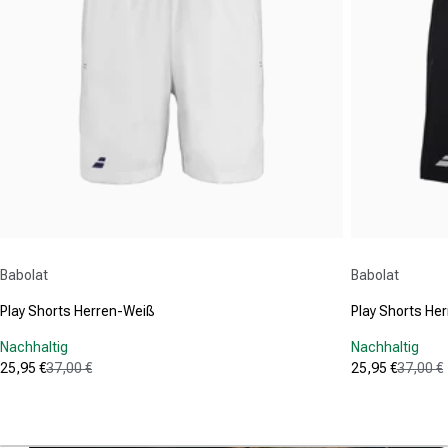
Anbieter:
Anbieter:
Babolat
Babolat
Play Shorts Herren-Weiß
Play Shorts He
Nachhaltig
Nachhaltig
25,95 €
37,00 €
25,95 €
37,00 €
Verkaufspreis
Normaler Preis
Verkaufspre
Normaler Pr
(0)
(0)
0.0
0.0
von
von