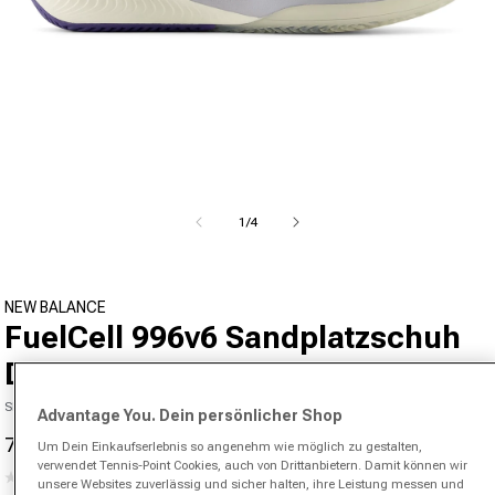
Medien 1 in Modal öffnen
von
1
/
4
NEW BALANCE
FuelCell 996v6 Sandplatzschuh
Damen-Flieder
SKU 07417500923000
Advantage You. Dein persönlicher Shop
75,95 €
140,00 €
-46%
Um Dein Einkaufserlebnis so angenehm wie möglich zu gestalten,
Verkaufspreis
Normaler Preis
verwendet Tennis-Point Cookies, auch von Drittanbietern. Damit können wir
(0)
Kein
unsere Websites zuverlässig und sicher halten, ihre Leistung messen und