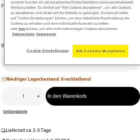
Beurteilungswert.
unseren Kunden ein personalisiertes Einkaufserlebnis sowie personalisierte
Farbe:
flieder
Link
Werbung bieten. Du klickst auf "Alle Cookies akzeptieren", um alle Cookies
auf
zu akzeptieren und direkt auf die Website zu gelangen. Du kannst unten
derselben
auf "Cookie-Einstellungen" klicken, um eine detaillierte Beschreibung der
Seite.
Cookies zu erhalten und eine individuelle Auswahl zu treffen
oder
hier
klicken, um alle nicht notwendigen Cookies abzulehnen.
Datenschutz
Impressum
Schuhgröße
Cookie-Einstellungen
Alle Cookies akzeptieren
Schuhgröße auswählen
Niedriger Lagerbestand: 6 verbleibend
Anzahl
In den Warenkorb
Verringere die Menge für FuelCell 996v6 Sandplatz
Erhöhe die Menge für FuelCell 996v6 S
Größentabelle
Lieferzeit ca. 2-3 Tage