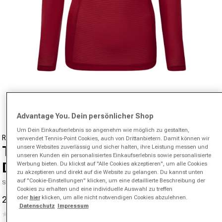
Medien 1 in Modal öffnen
von
1
/
4
Advantage You. Dein persönlicher Shop
Um Dein Einkaufserlebnis so angenehm wie möglich zu gestalten,
RONHILL
verwendet Tennis-Point Cookies, auch von Drittanbietern. Damit können wir
unsere Websites zuverlässig und sicher halten, ihre Leistung messen und
Tech Longsleeve Laufshirt
unseren Kunden ein personalisiertes Einkaufserlebnis sowie personalisierte
Damen-Rot
Werbung bieten. Du klickst auf "Alle Cookies akzeptieren", um alle Cookies
zu akzeptieren und direkt auf die Website zu gelangen. Du kannst unten
auf "Cookie-Einstellungen" klicken, um eine detaillierte Beschreibung der
SKU 30546400079000
Cookies zu erhalten und eine individuelle Auswahl zu treffen
oder
hier
klicken, um alle nicht notwendigen Cookies abzulehnen.
24,95 €
50,00 €
-50%
Verkaufspreis
Normaler Preis
Datenschutz
Impressum
(0)
Kein