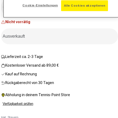
Größe
Beurteilungswert.
Cookie-Einstellungen
Link
Alle Cookies akzeptieren
Größe auswählen
auf
derselben
Seite.
Nicht vorrätig
Ausverkauft
Lieferzeit ca. 2-3 Tage
Kostenloser Versand ab 89,00 €
Kauf auf Rechnung
Rückgaberecht von 30 Tagen
Abholung in deinem Tennis-Point Store
Verfügbarkeit prüfen
Inkl. Steuern.