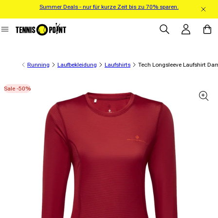
Summer Deals - nur für kurze Zeit bis zu 70% sparen.
Direkt zum Inhalt
Einloggen
Warenko
Running
Laufbekleidung
Laufshirts
Tech Longsleeve Laufshirt Da
Sale -50%
informationen springen