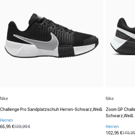
Anbieter:
Anbieter:
Nike
Nike
Challenge Pro Sandplatzschuh Herren-Schwarz,Weiß
Zoom GP Chall
Schwarz,Weiß
Herren
65,95 €
109,99 €
Herren
Verkaufspreis
Normaler Preis
102,95 €
149,99