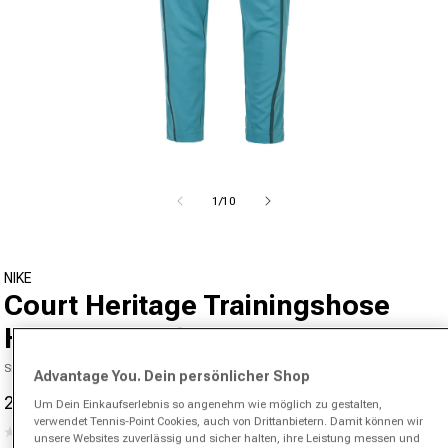
Medien 1 in Modal öffnen
von
1
/
10
NIKE
Court Heritage Trainingshose
Herren-Petrol
SKU 00447558702000
Advantage You. Dein persönlicher Shop
26,95 €
64,99 €
-59%
Um Dein Einkaufserlebnis so angenehm wie möglich zu gestalten,
Verkaufspreis
Normaler Preis
verwendet Tennis-Point Cookies, auch von Drittanbietern. Damit können wir
(0)
Kein
unsere Websites zuverlässig und sicher halten, ihre Leistung messen und