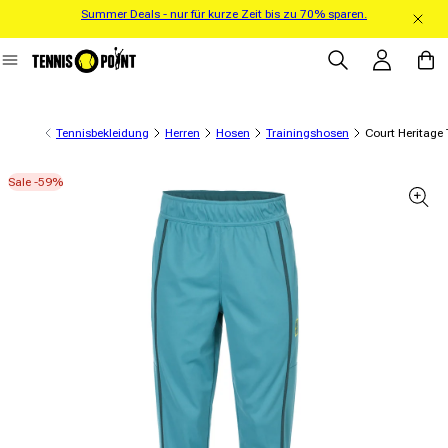
Summer Deals - nur für kurze Zeit bis zu 70% sparen.
Direkt zum Inhalt
Einloggen
Warenko
Tennisbekleidung
Herren
Hosen
Trainingshosen
Court Heritage 
Sale -59%
informationen springen