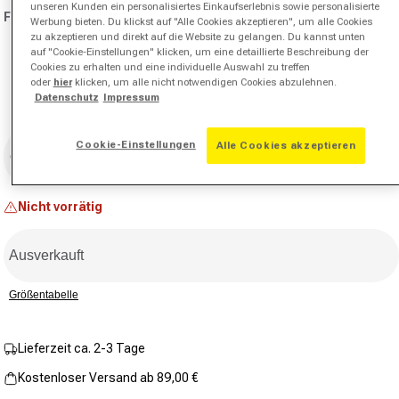
Beurteilungswert.
unseren Kunden ein personalisiertes Einkaufserlebnis sowie personalisierte
Farbe:
petrol
Link
Werbung bieten. Du klickst auf "Alle Cookies akzeptieren", um alle Cookies
auf
zu akzeptieren und direkt auf die Website zu gelangen. Du kannst unten
derselben
auf "Cookie-Einstellungen" klicken, um eine detaillierte Beschreibung der
Seite.
Variante ausverkauft oder nicht verfügbar
Cookies zu erhalten und eine individuelle Auswahl zu treffen
oder
hier
klicken, um alle nicht notwendigen Cookies abzulehnen.
Datenschutz
Impressum
Größe
Cookie-Einstellungen
Alle Cookies akzeptieren
Größe auswählen
Nicht vorrätig
Ausverkauft
Größentabelle
Lieferzeit ca. 2-3 Tage
Kostenloser Versand ab 89,00 €