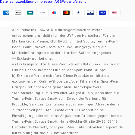
Datenschutzerklärung
Impressum
AGB
Widerrufsrecht
Klarna
Alle Preise inkl. MwSt. Die durchgestrichenen Preise
entsprechen grundsätzlich der UVP des Herstellers. Für die
Marken Quiet Please, BIDI BADU, Limited Sports, Tennis-Point,
Padel-Point, Racket Roots, Neo und Stringergy sind die
Markteinführungspreise der aktuellen Saison angegeben.
** Exklusiv nur bei uns:
a) Exklusivprodukte: Diese Produkte erhältst du exklusiv in den
Online-Shops und/oder Filialen der Sport-Point Gruppe.
b) Exklusive Partnerschaften: Diese Produkte erhältst du
exklusiv in den Online-Shops und/oder Filialen der Sport-Point
Gruppe und denen des genannten Handelspartners.
Mit Anmeldung zum Newsletter willigst du ein, dass dich die
¹
Tennis-Point Europe GmbH zum Zweck der Werbung für
Produkte, Services, Events sowie zur freiwilligen Abfrage deiner
Zufriedenheit per E-Mail kontaktiert. Du kannst deine
Einwilligung jederzeit ohne Angabe von Gründen gegenüber der
Tennis-Point Europe GmbH, Hans-Böckler-Straße 29-35, 33442
Herzebrock-Clarholz, oder per E-Mail unter info@tennis-point.de
mit Wirkung für die Zukunft widerrufen.