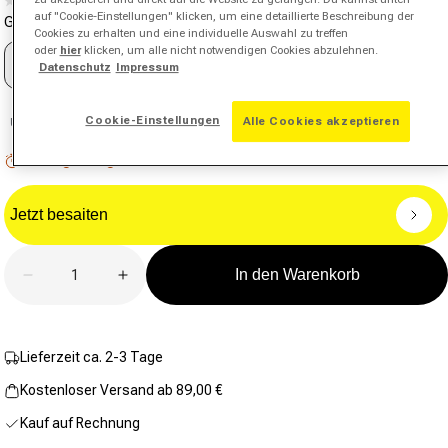
(0)
Kein
auf "Cookie-Einstellungen" klicken, um eine detaillierte Beschreibung der
Griffgröße
Beurteilungswert.
Cookies zu erhalten und eine individuelle Auswahl zu treffen
Link
oder
hier
klicken, um alle nicht notwendigen Cookies abzulehnen.
auf
0
Datenschutz
Impressum
derselben
Seite.
Cookie-Einstellungen
Alle Cookies akzeptieren
Unsicher bei der Griffstärke?
Griffberater
Niedriger Lagerbestand: 9 verbleibend
Jetzt besaiten
Anzahl
In den Warenkorb
Verringere die Menge für Beast 250 Turnierschläger
Erhöhe die Menge für Beast 250 Turnier
Lieferzeit ca. 2-3 Tage
Kostenloser Versand ab 89,00 €
Kauf auf Rechnung