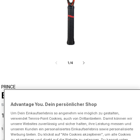
Medien 1 in Modal öffnen
von
1
/
4
Staffelpreise
PRINCE
Beast 250 Turnierschläger
Advantage You. Dein persönlicher Shop
SKU 00806702197000
Um Dein Einkaufserlebnis so angenehm wie möglich zu gestalten,
164,95 €
189,95 €
-13%
Verkaufspreis
Normaler Preis
verwendet Tennis-Point Cookies, auch von Drittanbietern. Damit können wir
unsere Websites zuverlässig und sicher halten, ihre Leistung messen und
151,95 €
ab 2 Stk.
unseren Kunden ein personalisiertes Einkaufserlebnis sowie personalisierte
Werbung bieten. Du klickst auf "Alle Cookies akzeptieren", um alle Cookies
zu akzeptieren und direkt auf die Website zu gelangen. Du kannst unten