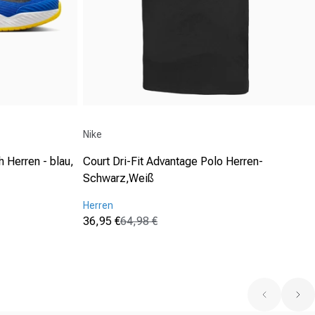
Anbieter:
Nike
 Herren - blau,
Court Dri-Fit Advantage Polo Herren-
Schwarz,Weiß
Herren
36,95 €
64,98 €
Verkaufspreis
Normaler Preis
(0)
0.0
von
5
Sternen.