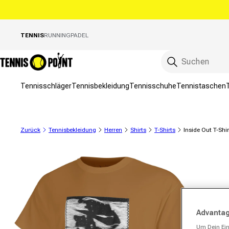
Direkt zum Inhalt
TENNIS
RUNNING
PADEL
Tennisschläger
Tennisbekleidung
Tennisschuhe
Tennistaschen
Zurück
Tennisbekleidung
Herren
Shirts
T-Shirts
Inside Out T-Shi
ktinformationen springen
Advantag
Um Dein Ein