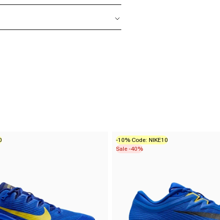
0
-10% Code: NIKE10
Sale -40%