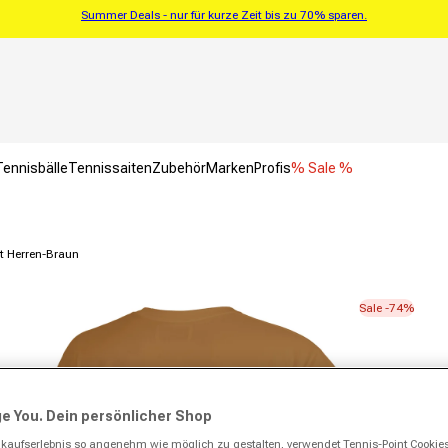
Summer Deals - nur für kurze Zeit bis zu 70% sparen.
Tennisbälle
Tennissaiten
Zubehör
Marken
Profis
% Sale %
rt Herren-Braun
Sale -74%
e You. Dein persönlicher Shop
kaufserlebnis so angenehm wie möglich zu gestalten, verwendet Tennis-Point Cookie