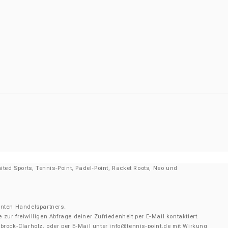
ited Sports, Tennis-Point, Padel-Point, Racket Roots, Neo und
nnten Handelspartners.
r freiwilligen Abfrage deiner Zufriedenheit per E-Mail kontaktiert.
rock-Clarholz, oder per E-Mail unter info@tennis-point.de mit Wirkung