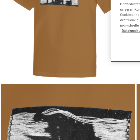
Drittanbiet
unseren Kund
Cookies akze
auf "Cookie-
individuelle
Datenschu
Medien 1 in Modal öffnen
Me