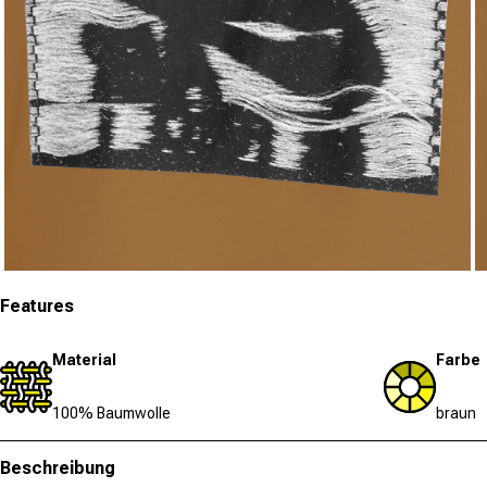
Medien 3 in Modal öffnen
Me
Features
Material
Farbe
100% Baumwolle
braun
Beschreibung