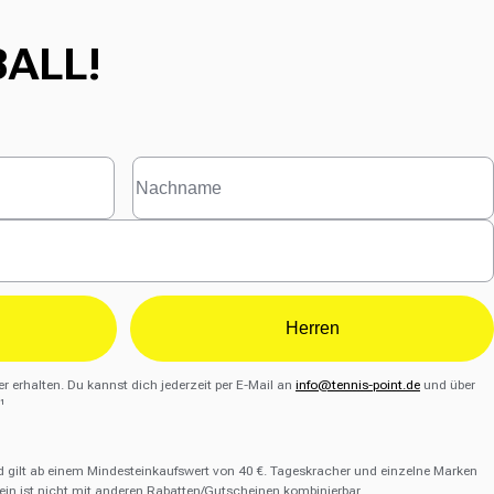
BALL!
Herren
r erhalten. Du kannst dich jederzeit per E-Mail an
info@tennis-point.de
und über
¹
d gilt ab einem Mindesteinkaufswert von 40 €. Tageskracher und einzelne Marken
in ist nicht mit anderen Rabatten/Gutscheinen kombinierbar.