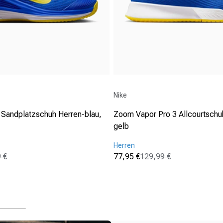
Anbieter:
Nike
Sandplatzschuh Herren-blau,
Zoom Vapor Pro 3 Allcourtschuh
gelb
Herren
 €
77,95 €
129,99 €
s
Verkaufspreis
Normaler Preis
(0)
0.0
von
5
Sternen.