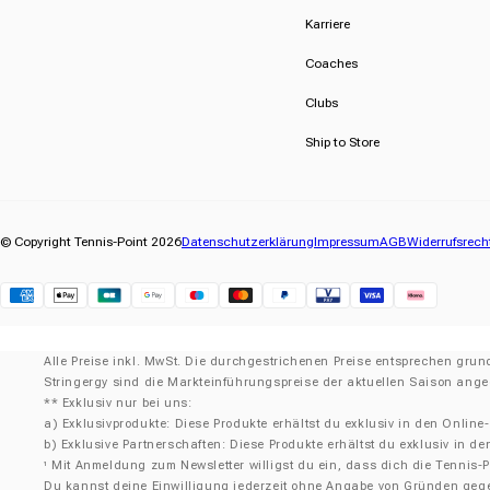
Karriere
Coaches
Clubs
Ship to Store
© Copyright Tennis-Point 2026
Datenschutzerklärung
Impressum
AGB
Widerrufsrech
Klarna
Alle Preise inkl. MwSt. Die durchgestrichenen Preise entsprechen grund
Stringergy sind die Markteinführungspreise der aktuellen Saison ang
** Exklusiv nur bei uns:
a) Exklusivprodukte: Diese Produkte erhältst du exklusiv in den Online
b) Exklusive Partnerschaften: Diese Produkte erhältst du exklusiv in 
Mit Anmeldung zum Newsletter willigst du ein, dass dich die Tennis-Po
¹
Du kannst deine Einwilligung jederzeit ohne Angabe von Gründen gegen