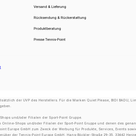
Versand & Lieferung
Rücksendung & Rückerstattung
Produktberatung
Presse Tennis-Point
t
sätzlich der UVP des Herstellers. Für die Marken Quiet Please, BIDI BADU, Lim
egeben.
-Shops und/oder Filialen der Sport-Point Gruppe.
den Online-Shops und/oder Filialen der Sport-Point Gruppe und denen des gena
int Europe GmbH zum Zweck der Werbung für Produkte, Services, Events sowie zu
über der Tennis-Point Europe GmbH, Hans-Böckler-Straße 29-35, 33442 Herzeb