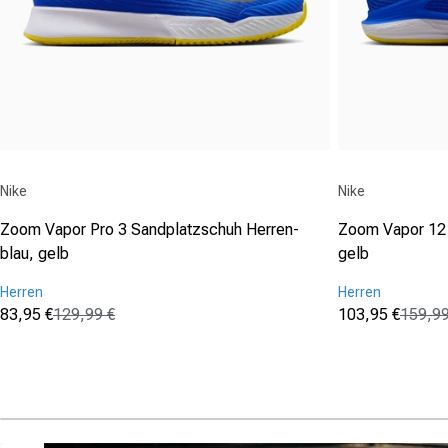
Anbieter:
Anbieter:
Nike
Nike
Zoom Vapor Pro 3 Sandplatzschuh Herren-
Zoom Vapor 12 
blau, gelb
gelb
Herren
Herren
83,95 €
129,99 €
103,95 €
159,99
Verkaufspreis
Normaler Preis
Verkaufspreis
Normaler Prei
(0)
(1)
0.0
3.0
von
von
5
5
Sternen.
Sternen.
1