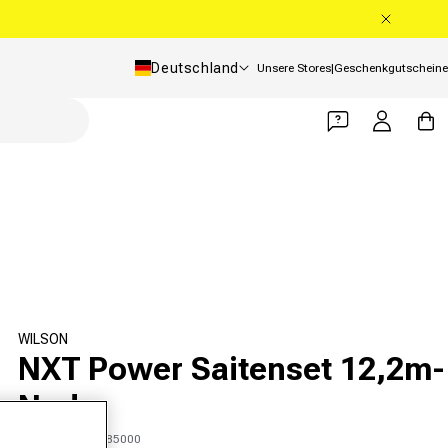
Land/Region
Deutschland
Unsere Stores
|
Geschenkgutscheine
Einloggen
Warenko
WILSON
NXT Power Saitenset 12,2m-
Nude
SKU 00752601985000