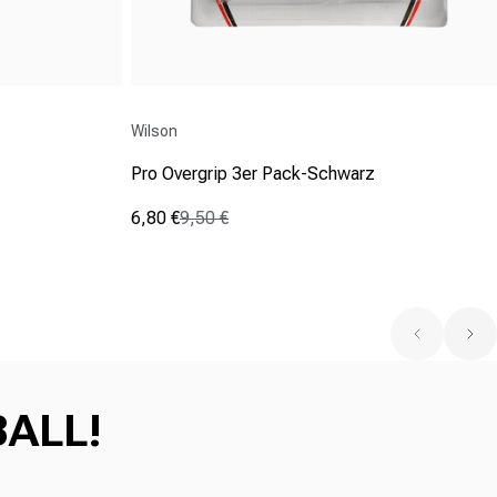
Anbieter:
Wilson
Pro Overgrip 3er Pack-Schwarz
6,80 €
9,50 €
Verkaufspreis
Normaler Preis
(1)
5.0
von
5
Sternen.
1
Bewertung
BALL!