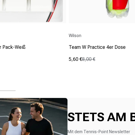
Anbieter:
Wilson
er Pack-Weiß
Team W Practice 4er Dose
5,60 €
8,00 €
s
Verkaufspreis
Normaler Preis
(0)
0.0
von
5
Sternen.
STETS AM 
Mit dem Tennis-Point Newsletter