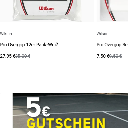
Anbieter:
Anbieter:
Wilson
Wilson
Pro Overgrip 12er Pack-Weiß
Pro Overgrip 3
27,95 €
35,00 €
7,50 €
9,50 €
Verkaufspreis
Normaler Preis
Verkaufspreis
Normaler Prei
(17)
(10)
5.0
4.1
von
von
5
5
Sternen.
Sternen.
17
10
Bewertungen
Bewertungen