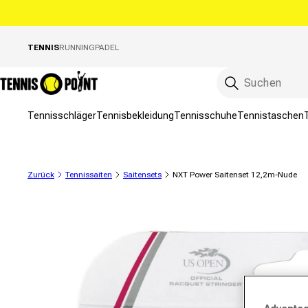
Direkt zum Inhalt
TENNIS
RUNNING
PADEL
Tennisschläger
Tennisbekleidung
Tennisschuhe
Tennistaschen
Zurück
Tennissaiten
Saitensets
NXT Power Saitenset 12,2m-Nude
ktinformationen springen