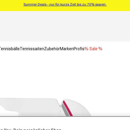
Summer Deals - nur für kurze Zeit bis zu 70% sparen.
Tennisbälle
Tennissaiten
Zubehör
Marken
Profis
% Sale %